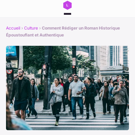
Accueil
›
Culture
›
Comment Rédiger un Roman Historique
Époustouflant et Authentique