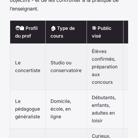
objectifs - et de les confronter à la pratique de
l’enseignant.
🧑‍🏫 Profil
🏠 Type de
🎯 Public
✨ A
du prof
cours
visé
prin
Élèves
Exi
confirmés,
Le
Studio ou
tech
préparation
concertiste
conservatoire
répe
aux
exig
concours
Débutants,
Adap
Le
Domicile,
enfants,
pro
pédagogue
école, en
adultes en
soli
généraliste
ligne
loisir
sere
Curieux,