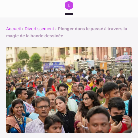
Accueil
›
Divertissement
›
Plonger dans le passé à travers la
magie de la bande dessinée