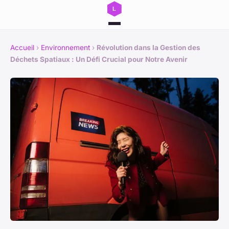
Accueil
›
Environnement
›
Révolution dans la Gestion des
Déchets Spatiaux : Un Défi Crucial pour Notre Avenir