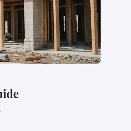
uide
n