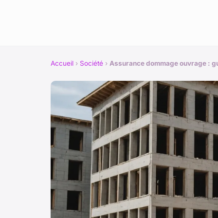
Accueil
›
Société
›
Assurance dommage ouvrage : gui