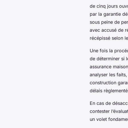
de cinq jours ouvr
par la garantie d
sous peine de per
avec accusé de ré
récépissé selon l
Une fois la procé
de déterminer si 
assurance maison 
analyser les fait
construction garan
délais règlementés
En cas de désacc
contester l’évalua
un volet fondame