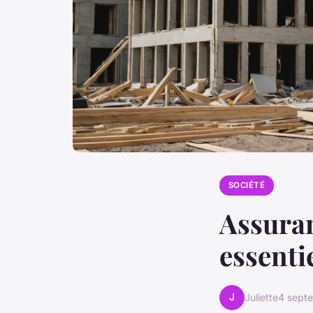
SOCIÉTÉ
Assura
essenti
J
Juliette
4 sept