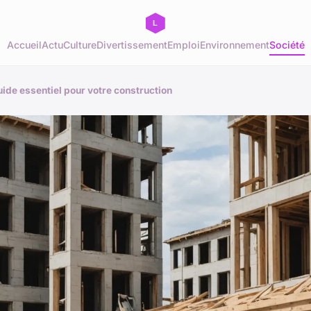
Accueil
Actu
Culture
Divertissement
Emploi
Environnement
Société
de essentiel pour votre construction