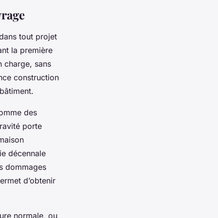
vrage
dans tout projet
nt la première
en charge, sans
nce construction
 bâtiment.
 comme des
ravité porte
 maison
tie décennale
 des dommages
ermet d’obtenir
sure normale, ou