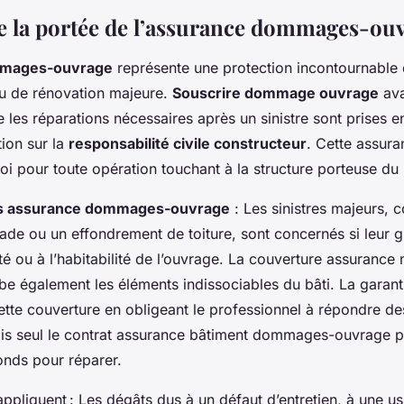
la portée de l’assurance dommages-ou
mmages-ouvrage
représente une protection incontournable 
ou de rénovation majeure.
Souscrire dommage ouvrage
ava
e les réparations nécessaires après un sinistre sont prises 
tion sur la
responsabilité civile constructeur
. Cette assura
loi pour toute opération touchant à la structure porteuse du
ts assurance dommages-ouvrage
: Les sinistres majeurs,
çade ou un effondrement de toiture, sont concernés si leur g
dité ou à l’habitabilité de l’ouvrage. La couverture assurance
obe également les éléments indissociables du bâti. La garan
ette couverture en obligeant le professionnel à répondre
ais seul le contrat assurance bâtiment dommages-ouvrage p
onds pour réparer.
appliquent : Les dégâts dus à un défaut d’entretien, à une u