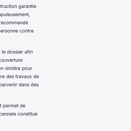
truction garantie
rupuleusement,
en recommandé
personne contre
 le dossier afin
 couverture
n sinistre pour
ure des travaux de
 parvenir dans des
t permet de
écennale constitue