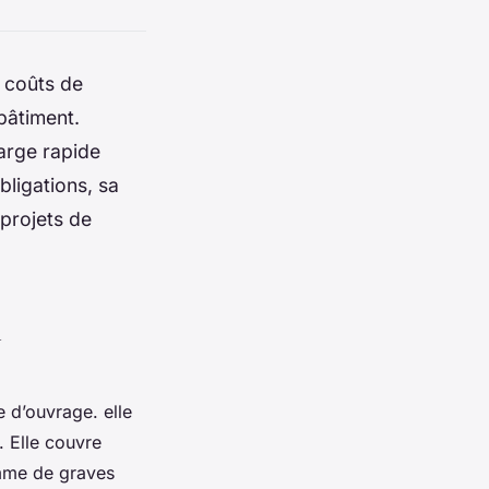
 coûts de
 bâtiment.
harge rapide
bligations, sa
projets de
a
 d’ouvrage. elle
. Elle couvre
omme de graves