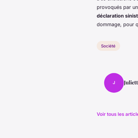
provoqués par un
déclaration sinis
dommage, pour que
Société
Juliet
J
Voir tous les artic